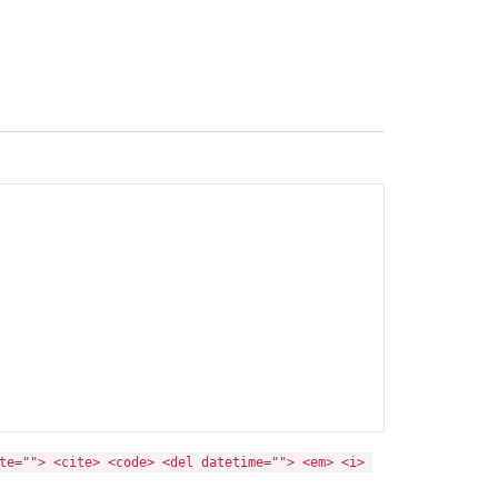
te=""> <cite> <code> <del datetime=""> <em> <i> 