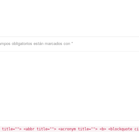
ampos obligatorios están marcados con
*
 title=""> <abbr title=""> <acronym title=""> <b> <blockquote ci