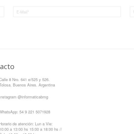
acto
Calle 8 Nro. 641 e/525 y 526.
Tolosa. Buenos Aires. Argentina
Instagram
@informaticabmg
WhatsApp:
54 9 221 5071928
Horario de atención: Lun a Vie:
10:00 a 13:00 hs 15:00 a 18:00 hs //