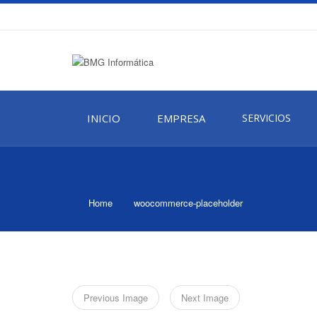
INICIO
EMPRESA
SERVICIOS
Home
woocommerce-placeholder
Previous Image
Next Image