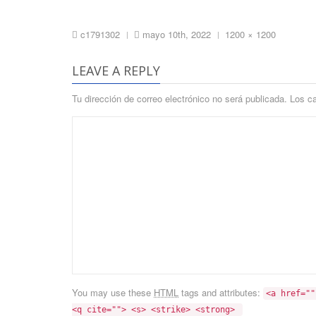
Full
c1791302
mayo 10th, 2022
1200 × 1200
|
|
size
LEAVE A REPLY
Tu dirección de correo electrónico no será publicada.
Los c
You may use these
HTML
tags and attributes:
<a href=""
<q cite=""> <s> <strike> <strong> 