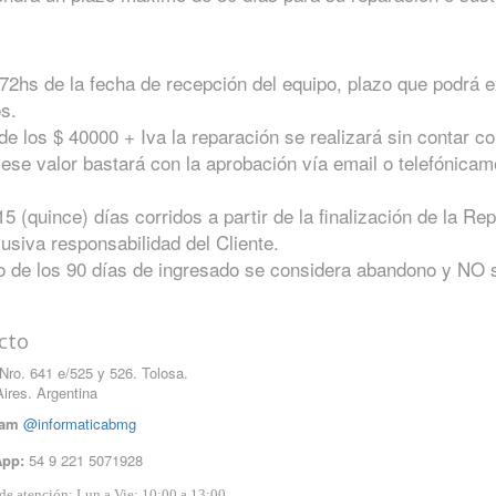
s 72hs de la fecha de recepción del equipo, plazo que podrá
os.
e los $ 40000 + Iva la reparación se realizará sin contar con
se valor bastará con la aprobación vía email o telefónicamen
 (quince) días corridos a partir de la finalización de la Rep
siva responsabilidad del Cliente.
ro de los 90 días de ingresado se considera abandono y NO
cto
 Nro. 641 e/525 y 526. Tolosa.
ires. Argentina
ram
@informaticabmg
pp:
54 9 221 5071928
de atención: Lun a Vie: 10:00 a 13:00