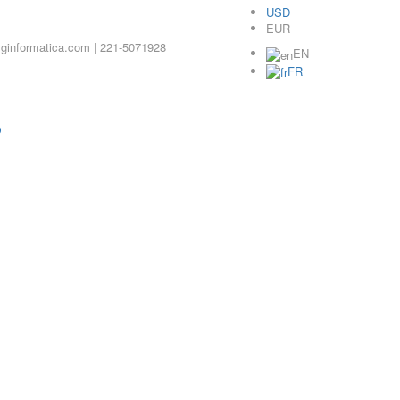
USD
EUR
WhatsApp
Instagram
Facebook
ginformatica.com | 221-5071928
EN
FR
O