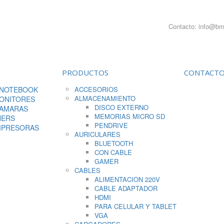
Contacto: info@bm
PRODUCTOS
CONTACT
 NOTEBOOK
ACCESORIOS
ALMACENAMIENTO
MONITORES
DISCO EXTERNO
CAMARAS
MEMORIAS MICRO SD
NERS
PENDRIVE
MPRESORAS
AURICULARES
BLUETOOTH
CON CABLE
GAMER
CABLES
ALIMENTACION 220V
CABLE ADAPTADOR
HDMI
PARA CELULAR Y TABLET
VGA