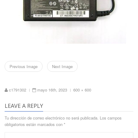
Previous Image
Next Image
Full
c1791302
mayo 16th, 2023
600 × 600
|
|
size
LEAVE A REPLY
Tu dirección de correo electrónico no será publicada.
Los campos
obligatorios están marcados con
*