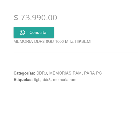
$
73.990.00
Consultar
MEMORIA DDR3 8GB 1600 MHZ HIKSEMI
Categorías:
DDR3
,
MEMORIAS RAM
,
PARA PC
Etiquetas:
8gb
,
ddr3
,
memoria ram