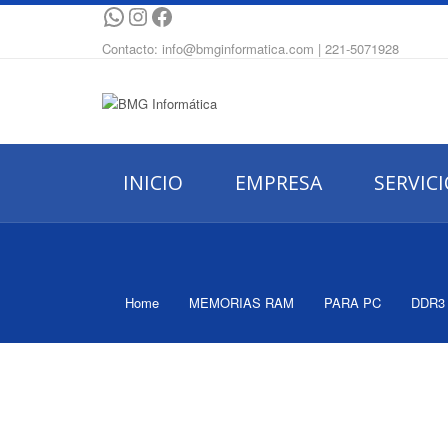
WhatsApp
Instagram
Facebook
Contacto: info@bmginformatica.com | 221-5071928
INICIO
EMPRESA
SERVIC
Home
MEMORIAS RAM
PARA PC
DDR3