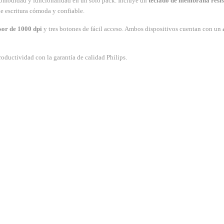
comodidad y funcionalidad en un solo pack. Incluye un
teclado de membrana resis
de escritura cómoda y confiable.
sor de 1000 dpi
y tres botones de fácil acceso. Ambos dispositivos cuentan con un
oductividad con la garantía de calidad Philips.