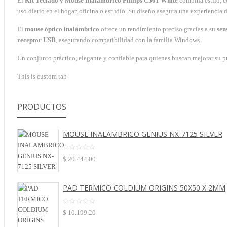
El
Kit Teclado y Mouse Inalámbrico Philips C501 White
combina estilo, 
uso diario en el hogar, oficina o estudio. Su diseño asegura una experiencia 
El
mouse óptico inalámbrico
ofrece un rendimiento preciso gracias a su
sen
receptor USB
, asegurando compatibilidad con la familia Windows.
Un conjunto práctico, elegante y confiable para quienes buscan mejorar su pr
This is custom tab
PRODUCTOS
MOUSE INALAMBRICO GENIUS NX-7125 SILVER
$
20.444.00
PAD TERMICO COLDIUM ORIGINS 50X50 X 2MM
$
10.199.20