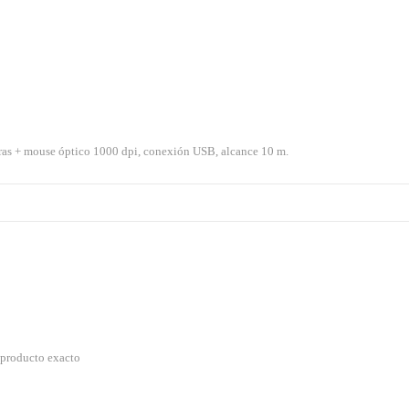
duras + mouse óptico 1000 dpi, conexión USB, alcance 10 m.
l producto exacto