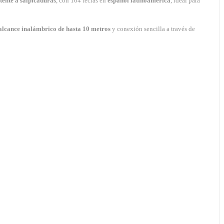
tente a salpicaduras
, con 104 teclas en
español latinoamérica
, ideal para
alcance inalámbrico de hasta 10 metros
y conexión sencilla a través de