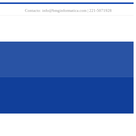
WhatsA
Insta
Fa
Contacto: info@bmginformatica.com | 221-5071928