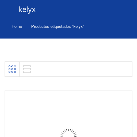
kelyx
Home
Productos etiquetados “kelyx”