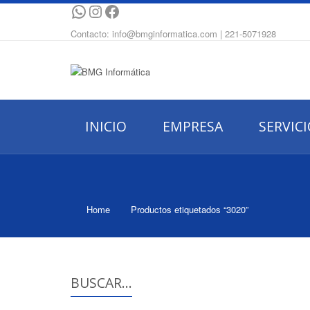
WhatsApp
Instagram
Facebook
Contacto: info@bmginformatica.com | 221-5071928
INICIO
EMPRESA
SERVIC
Home
Productos etiquetados “3020”
BUSCAR…