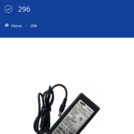
296
Home
296