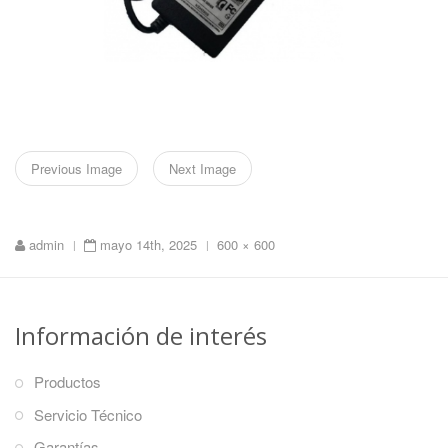
Previous Image
Next Image
Full
admin
mayo 14th, 2025
600 × 600
|
|
size
Información de interés
Productos
Servicio Técnico
Garantías