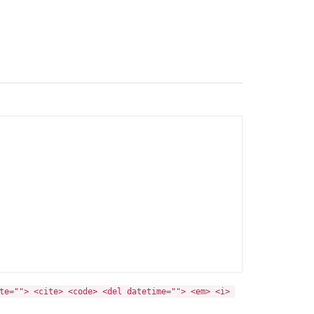
te=""> <cite> <code> <del datetime=""> <em> <i> 