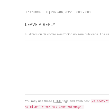
Full
c1791302
junio 24th, 2022
600 × 600
|
|
size
LEAVE A REPLY
Tu dirección de correo electrónico no será publicada.
Los c
You may use these
HTML
tags and attributes:
<a href=""
<q cite=""> <s> <strike> <strong> 