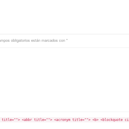
ampos obligatorios están marcados con
*
 title=""> <abbr title=""> <acronym title=""> <b> <blockquote ci