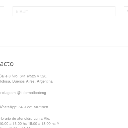
acto
Calle 8 Nro. 641 e/525 y 526.
Tolosa. Buenos Aires. Argentina
Instagram
@informaticabmg
WhatsApp:
54 9 221 5071928
Horario de atención: Lun a Vie:
10:00 a 13:00 hs 15:00 a 18:00 hs //