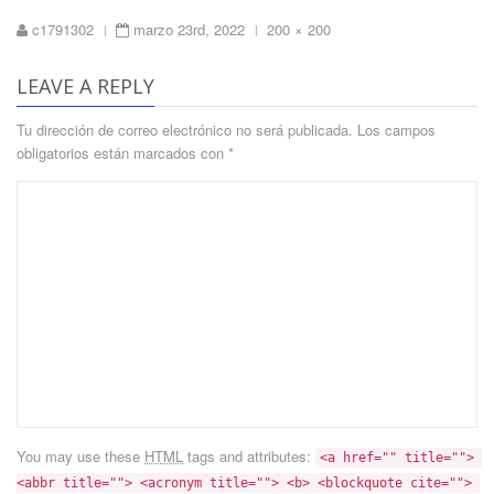
Full
c1791302
marzo 23rd, 2022
200 × 200
|
|
size
LEAVE A REPLY
Tu dirección de correo electrónico no será publicada.
Los campos
obligatorios están marcados con
*
You may use these
HTML
tags and attributes:
<a href="" title=""> 
<abbr title=""> <acronym title=""> <b> <blockquote cite=""> 